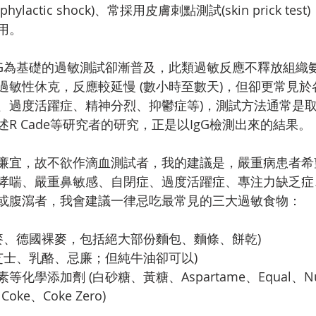
ylactic shock)、常採用皮膚刺點測試(skin prick te
用。
gG為基礎的過敏測試卻漸普及，此類過敏反應不釋放組織
過敏性休克，反應較延慢 (數小時至數天)，但卻更常見於
、過度活躍症、精神分烈、抑鬱症等)，測試方法通常是
R Cade等研究者的研究，正是以IgG檢測出來的結果。
廉宜，故不欲作滴血測試者，我的建議是，嚴重病患者希
哮喘、嚴重鼻敏感、自閉症、過度活躍症、專注力缺乏症
或腹瀉者，我會建議一律忌吃最常見的三大過敏食物：
麥、德國裸麥，包括絕大部份麵包、麵條、餅乾)  
芝士、乳酪、忌廉；但純牛油卻可以)  
化學添加劑 (白砂糖、黃糖、Aspartame、Equal、Nut
 Coke、Coke Zero) 