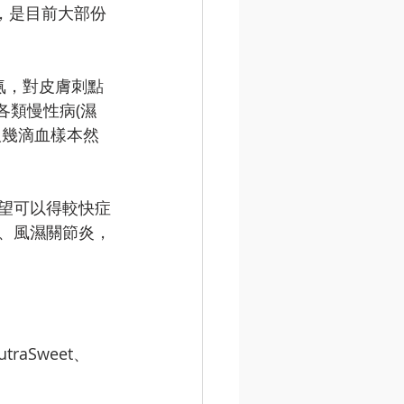
st)，是目前大部份
氨，對皮膚刺點
各類慢性病(濕
取幾滴血樣本然
望可以得較快症
、風濕關節炎，
raSweet、