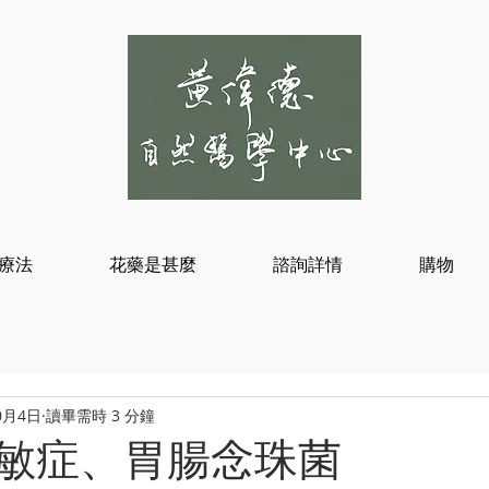
療法
花藥是甚麼
諮詢詳情
購物
0月4日
讀畢需時 3 分鐘
敏症、胃腸念珠菌