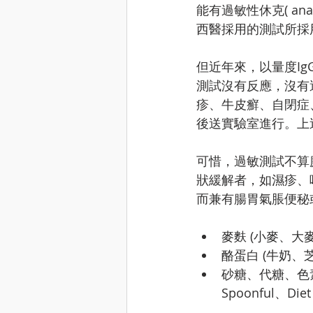
能有過敏性休克( anaph
西醫採用的測試所採
但近年來，以量度I
測試沒有反應，沒有
疹、牛皮癬、自閉症
後送實驗室進行。上述
可惜，過敏測試不算
狀緩解者，如濕疹、
而兼有腸胃氣脹便秘
麥麩 (小麥、大
酪蛋白 (牛奶、
砂糖、代糖、色素等
Spoonful、Diet