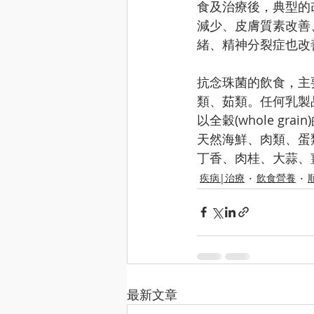
食及治療後，典型的
減少、皮膚質素改善
緒、精神分裂症也改
抗念珠菌的飲食，主
類、茹類。任何乳製
以全穀(whole grain
天然海鮮、肉類、蛋
丁香、肉桂、大蒜、薑、水克
疾病|治療
飲食營養
最新文章