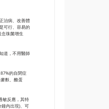
正治病、改善體
是可行、容易的
道念珠菌增生 
知道，不用醫師
，87%的自閉症
除麥麩、酪蛋
統過敏反應，其特
分鐘內出現)、可