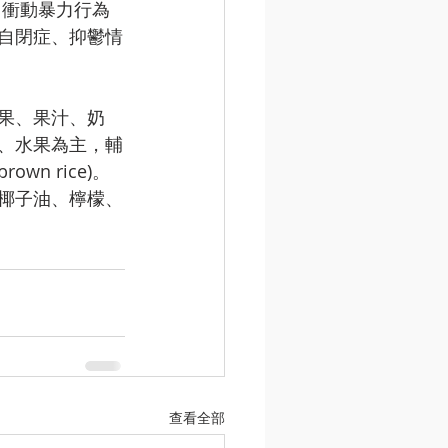
、衝動暴力行為
自閉症、抑鬱情
果、果汁、奶
、水果為主，輔
rown rice)。
椰子油、檸檬、
查看全部