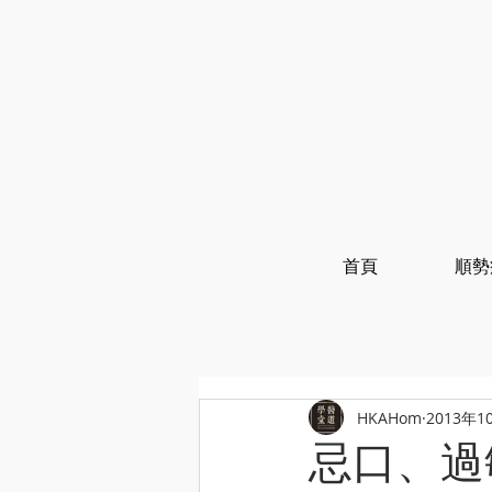
首頁
順勢
HKAHom
2013年1
忌口、過