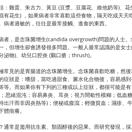
：雞蛋、朱古力、黃豆 (豆漿、豆腐花、維他奶等)、花生
混有花生) ，如果病者非常喜歡這些食物，隔天吃或天天
。病者過敏的，往往是最常接觸、進食的東西。
，是念珠菌增生(candida overgrowth)問題的人
一，但增生卻會誘發很多問題。一般人最常認識的是女士的
物)、幼兒口腔炎 (鵝口瘡；thrush)。
極常見的是胃腸道的念珠菌增生。念珠菌喜歡吃糖，然後
的症狀是：嗜甜，當吃過甜食、澱水化合物後，容易感到
等等。而如果你有下列的三種或以上症狀，都很可能是有
流；思緒混沌；容易鼻炎、耳炎；視力間歇性模糊；低血糖症
時出汗而非因炎熱等)；便秘或腹瀉；輕微貧血；濕疹、
下體痕癢。
？通常是濫用抗生素、類固醇後的惡果。而研究發現，採