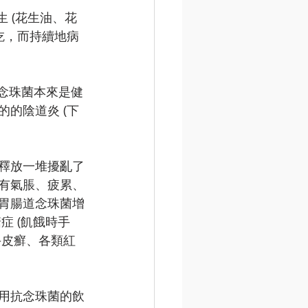
 (花生油、花
吃，而持續地病
士。念珠菌本來是健
的陰道炎 (下
釋放一堆擾亂了
有氣脹、疲累、
胃腸道念珠菌增
 (飢餓時手
牛皮癬、各類紅
用抗念珠菌的飲