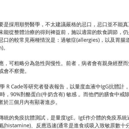
要是採用順勢醫學，不太建議嚴格的忌口，忌口並不能真
未能從整體治療的得到裨益前，施以適當的飲食調節，仍
口的較常見兩種情況是：過敏症(allergies)，以及胃腸
th)。
應，可粗略分為急性與慢性。前者，病者會有親身經歷而
或會不察覺。
學 R Cade等研究者發表報告，以量度血液中IgG抗體計
時，90%對酪蛋白(牛奶含有) 敏感 。而他們的膳食中戒
患者於三個月內有顯著進步。
統的免疫抗體測試，是量度IgE。IgE作介體的免疫系
(histamine)、反應迅速(通常是進食或吸入致敏原數十