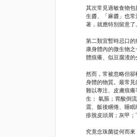
其次常見過敏食物包括
生醬、「麻醬」也常
著，就應特別留意了
第二類宜暫時忌口的病者
康身體內的微生物之
體痕癢、似豆腐渣的分泌
然而，常被忽略但卻
身體的物質。最常見
難以專注、皮膚痕癢
生： 氣脹；胃酸倒
震、飯後睏倦、睡眠
疹脫皮頭屑；灰甲；
究竟念珠菌從何而來