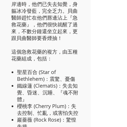
岸邊時，他們已失去知覺，身
軀冰冷發藍，完全乏力。貝曲
醫師趕忙在他們唇邊沾上『急
救花藥』，他們很快就醒了過
來，不數分鐘還坐立起來，更
跟貝曲醫師要香煙抽！
這個急救花藥的複方，由五種
花藥組成，包括：
聖星百合 (Star of
Bethlehem)：震驚、憂傷
鐵線蓮 (Clematis)：失去知
覺、昏迷、沉睡、『魂不附
體』
櫻桃李 (Cherry Plum)：失
去控制、忙亂，或害怕失控
巖薔薇 (Rock Rose)：驚惶
失措