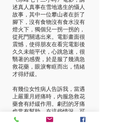
述真人真事在雪地逃生的懾人
故事，其中一位攀山者在折了
腳下，沒有食物沒有食水沒有
燈火下，獨個兒一拐一拐的，
從死門關逃出來。電影畫面很
震憾，使得朋友在看完電影後
久久未能平伏，心跳急速，很
翳著的感覺，於是服了幾滴急
救花藥，眼淚奪眶而出，情緒
才得紓緩。
有幾位女性病人告訴我，當遇
上嚴重月經痛時，內服急救花
藥會有紓緩作用。劇烈的牙痛
也常有幫助。在這些情況，可
以服得較頻密，放四滴在一杯
清水裡，每10-20分鐘呷一
口。當然，這只是暫時紓緩而