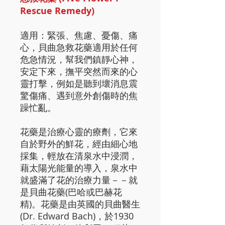
Rescue Remedy)
適用：緊張、焦慮、憂傷、痛
心，貝曲急救花藥適用於任何
危急情況，幫我們鎮靜心神，
安定下來，撫平突然而來的心
靈打擊，例如是聽到壞消息震
驚傷痛、遇到意外創傷時的焦
躁忙亂。
花藥是治療心靈的療劑，它來
自於野外的鮮花，經由細心地
採集，輕放在清泉水中浸潤，
藉太陽光能量的導入，泉水中
就盛滿了花的治療力量－－就
是貝曲花藥(巴哈或巴赫花
精)。花藥是由英國的貝曲醫生
(Dr. Edward Bach)，於1930