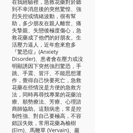
在我經驗裡，急救花藥對於聽
到不幸消息後的突然驚惶、強
烈失控或情緒波動，很有幫
助，多少朋友在親人離世、痛
失摯親、失戀後極度傷心，急
救花藥成了他們的好朋友。生
活壓力逼人，近年愈來愈多
『驚恐症』(Anxiety
Disorder)、患者會在壓力或沒
明顯誘因下突然強烈驚恐，手
跳、手震、冒汗、不能思想運
作，覺得自己快要死亡，急救
花藥在些情況是方便的急救方
法，同時再尋找專業的花藥治
療、順勢療法、芳療、心理諮
商師協助。這類病患，常是控
制性強、對自己要極高，不容
錯誤失敗，常用花藥為榆樹
(Elm)、馬鞭草 (Vervain)、巖