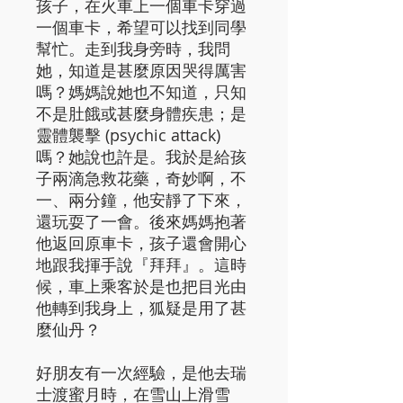
孩子，在火車上一個車卡穿過
一個車卡，希望可以找到同學
幫忙。走到我身旁時，我問
她，知道是甚麼原因哭得厲害
嗎？媽媽說她也不知道，只知
不是肚餓或甚麼身體疾患；是
靈體襲擊 (psychic attack)
嗎？她說也許是。我於是給孩
子兩滴急救花藥，奇妙啊，不
一、兩分鐘，他安靜了下來，
還玩耍了一會。後來媽媽抱著
他返回原車卡，孩子還會開心
地跟我揮手說『拜拜』。這時
候，車上乘客於是也把目光由
他轉到我身上，狐疑是用了甚
麼仙丹？
好朋友有一次經驗，是他去瑞
士渡蜜月時，在雪山上滑雪