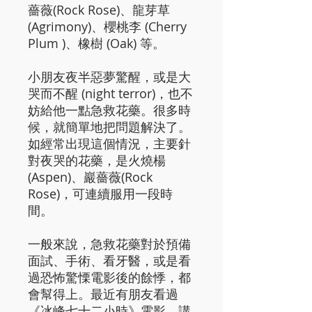
薔薇(Rock Rose)、龍芽草
(Agrimony)、櫻桃李 (Cherry
Plum )、橡樹 (Oak) 等。
小朋友夜半惡夢驚醒，或是大
哭而不醒 (night terror)，也不
妨給他一點急救花藥。很多時
候，就簡單地把問題解決了。
如經常出現這個情況，主要針
對夜哭的花藥，是火燒楊
(Aspen)、巖薔薇(Rock
Rose)，可連續服用一段時
間。
一般來說，急救花藥對於預備
面試、手術、看牙醫，或是看
過恐怖驚慄電影後的餘悸，都
會幫得上。最近有朋友看過
《冰峰七十二小時》電影，講