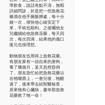
準飲食，說話有點不清，無暇
詳細問診，於是把一些急救花
藥滴在他手腕脈膊處，每十分
鐘一次，很快他心緒安定下
來，手術也順利。之後囑他女
兒繼續給他急救花藥，每天四
次，每次四滴，結果他的傷口
復元也很理想。
動物朋友也用得上急救花藥。
有朋友家有一頭自來的唐狗，
養了幾個月，某天忽然昏倒
了。朋友急忙給把急救花藥沾
在牠嘴唇上，一會兒後，牠醒
過了，後來帶去給獸醫檢查，
原來牠有心臟病，慶幸那急救
花藥救了牠一命！