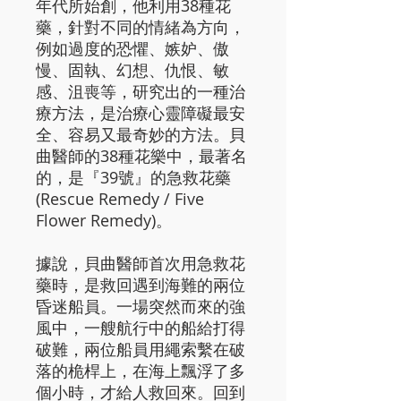
年代所始創，他利用38種花
藥，針對不同的情緒為方向，
例如過度的恐懼、嫉妒、傲
慢、固執、幻想、仇恨、敏
感、沮喪等，研究出的一種治
療方法，是治療心靈障礙最安
全、容易又最奇妙的方法。貝
曲醫師的38種花樂中，最著名
的，是『39號』的急救花藥
(Rescue Remedy / Five
Flower Remedy)。
據說，貝曲醫師首次用急救花
藥時，是救回遇到海難的兩位
昏迷船員。一場突然而來的強
風中，一艘航行中的船給打得
破難，兩位船員用繩索繫在破
落的桅桿上，在海上飄浮了多
個小時，才給人救回來。回到