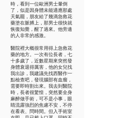
時，看到一位歐洲男士暈倒
了，似是因身體未能適應那處
天氣罷，朋友給了幾滴急救花
藥塗在脈膊上，那男士很快就
恢復知覺，醒了過來。他旁邊
的人非常的感激。
醫院裡大概很常用得上急救花
藥的地方。一次有位長者，七
十多歲了，近數星期來突然發
身體衰退得厲害，他的女兒找
我出診，我建議先找西醫作一
點檢查吧，發現腦部有血瘤，
需要即時割出來。我去到醫院
時，長者很驚惶，突然要全身
麻醉做手術，可不是小事，眼
睛流露強烈的焦慮不安，不停
在看表、問時間。但入手術室
在即，且已戴上口罩，同時不