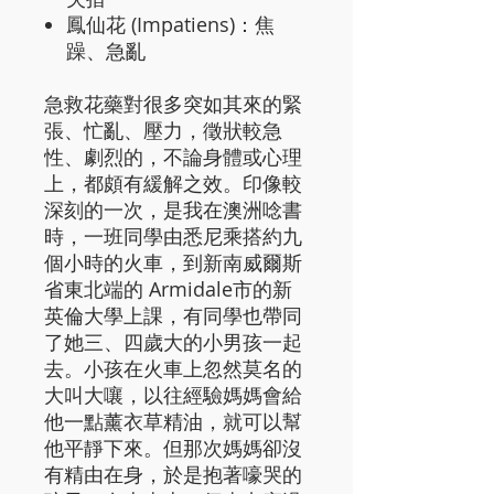
鳳仙花 (Impatiens)：焦
躁、急亂
急救花藥對很多突如其來的緊
張、忙亂、壓力，徵狀較急
性、劇烈的，不論身體或心理
上，都頗有緩解之效。印像較
深刻的一次，是我在澳洲唸書
時，一班同學由悉尼乘搭約九
個小時的火車，到新南威爾斯
省東北端的 Armidale市的新
英倫大學上課，有同學也帶同
了她三、四歲大的小男孩一起
去。小孩在火車上忽然莫名的
大叫大嚷，以往經驗媽媽會給
他一點薰衣草精油，就可以幫
他平靜下來。但那次媽媽卻沒
有精由在身，於是抱著嚎哭的