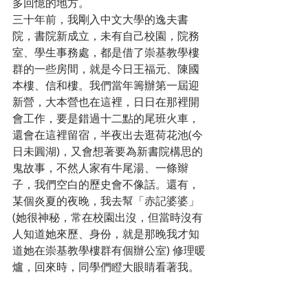
多回憶的地方。
三十年前，我剛入中文大學的逸夫書
院，書院新成立，未有自己校園，院務
室、學生事務處，都是借了崇基教學樓
群的一些房間，就是今日王福元、陳國
本樓、信和樓。我們當年籌辦第一屆迎
新營，大本營也在這裡，日日在那裡開
會工作，要是錯過十二點的尾班火車，
還會在這裡留宿，半夜出去逛荷花池(今
日未圓湖)，又會想著要為新書院構思的
鬼故事，不然人家有牛尾湯、一條辮
子，我們空白的歷史會不像話。還有，
某個炎夏的夜晚，我去幫「赤記婆婆」 
(她很神秘，常在校園出沒，但當時沒有
人知道她來歷、身份，就是那晚我才知
道她在崇基教學樓群有個辦公室) 修理暖
爐，回來時，同學們瞪大眼睛看著我。