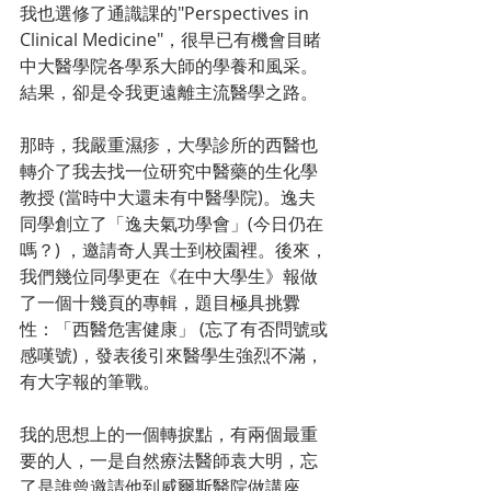
我也選修了通識課的"Perspectives in 
Clinical Medicine"，很早已有機會目睹
中大醫學院各學系大師的學養和風采。
結果，卻是令我更遠離主流醫學之路。
那時，我嚴重濕疹，大學診所的西醫也
轉介了我去找一位研究中醫藥的生化學
教授 (當時中大還未有中醫學院)。逸夫
同學創立了「逸夫氣功學會」(今日仍在
嗎？) ，邀請奇人異士到校園裡。後來，
我們幾位同學更在《在中大學生》報做
了一個十幾頁的專輯，題目極具挑釁
性：「西醫危害健康」 (忘了有否問號或
感嘆號)，發表後引來醫學生強烈不滿，
有大字報的筆戰。
我的思想上的一個轉捩點，有兩個最重
要的人，一是自然療法醫師袁大明，忘
了是誰曾邀請他到威爾斯醫院做講座，