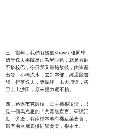
三，當年，我們有幾個Shaw / 傻同學，
儘管逸夫書院是山旮旯咁遠，就是喜歡
不搭校巴，今日我又重施故技，由崇基
出發，小橋流水，去到本部，經過圖書
館，行落逸夫，赤泥坪，出大埔道，搭
巴士出沙田，原來體力還不賴。
四，路過范克廉樓，民主牆很冷清，只
見一個馬克思的「共產黨宣言」研讀活
動。旁邊，有兩檔本地有機蔬菜售賣，
還有兩台麻雀供同學耍樂，很本土。