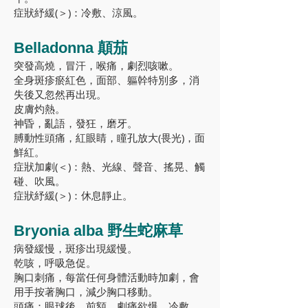
症狀紓緩(＞)：冷敷、涼風。
Belladonna 顛茄
突發高燒，冒汗，喉痛，劇烈咳嗽。
全身斑疹瘀紅色，面部、軀幹特別多，消
失後又忽然再出現。
皮膚灼熱。
神昏，亂語，發狂，磨牙。
膊動性頭痛，紅眼睛，瞳孔放大(畏光)，面
鮮紅。
症狀加劇(＜)：熱、光線、聲音、搖晃、觸
碰、吹風。
症狀紓緩(＞)：休息靜止。
Bryonia alba 野生蛇麻草
病發緩慢，斑疹出現緩慢。
乾咳，呼吸急促。
胸口刺痛，每當任何身體活動時加劇，會
用手按著胸口，減少胸口移動。
頭痛：眼球後、前額，劇痛欲爆，冷敷、