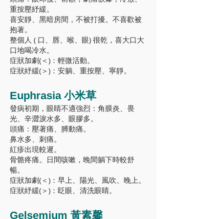
重按壓紓緩。
喜安靜、黑暗房間，不被打擾。不喜歡被
抱著。
整個人 ( 口、唇、喉、眼) 很乾，喜大口大
口地喝冷水。
症狀加劇(＜)：輕微活動。
症狀紓緩(＞)：安躺、重按壓、寧靜。
Euphrasia 小米草
發病初期，眼睛不適強烈：角膜炎、畏
光、辛澀淚水多、眼膠多。
頭痛：壓著痛、膊動痛。
鼻水多、刺痛。
紅疹出現較遲。
骨骼疼痛。日間咳嗽，晚間躺下時較舒
暢。
症狀加劇(＜)：早上、陽光、風吹、晚上。
症狀紓緩(＞)：眨眼、清洗眼睛。
Gelsemium 黃素馨