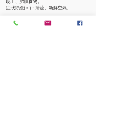
晚上、肥膩食物。
症狀紓緩(＞)：清流、新鮮空氣。
Sulphur 硫磺
皮疹發得較慢，呈紫紅色。
很痕癢，於沐浴、熱、更衣、晚上、搔抓
後尤甚。
膚色暗啞，紅疹粗糙。
抗拒沐浴。
經藥物抑遏後不適，如抗生素、軟膏、退
燒藥、疫苗等。
麻疹得後遺症：耳炎、咳嗽、聽力障礙、
腹瀉、聲沙、性情轉變、神經異常。
症狀加劇(＜)：晚上、溫暖、早上11時。
​疾病治療