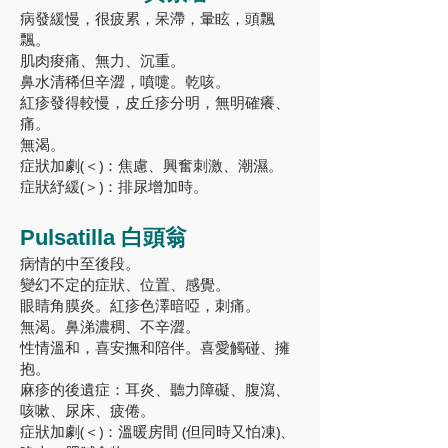
病發緩慢，很疲累，呆滯，暈眩，頭飄
飄。
肌肉痠痛、無力、沉重。
鼻水清稀但辛澀，噴嚏。乾咳。
紅疹發得較慢，皮丘疹分明，無明確癢、
痛。
無渴。
症狀加劇(＜)：焦慮、興奮刺激、潮濕。
症狀紓緩(＞)：排尿增加時。
Pulsatilla 白頭翁
病情的中至後段。
變幻不定的症狀、位置、感覺。
眼睛角膜炎。紅疹色澤暗啞，刺痛。
無渴。鼻涕濃稠、不辛澀。
性情溫和，喜安撫和陪伴。喜愛觸碰、擁
抱。
麻疹的後遺症：耳炎、聽力障礙、腹瀉、
咳嗽、尿床、疲倦。
症狀加劇(＜)：溫暖房間 (但同時又怕凍)、