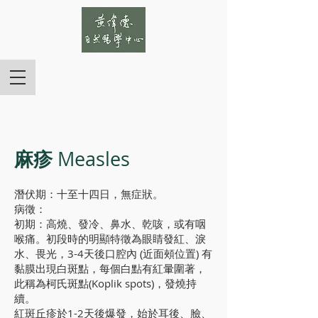
麻疹
Measles
潛伏期：十至十四日，無症狀。
病徵：
初期：高燒、發冷、鼻水、乾咳，或有咽
喉痛。初段時的明顯特徵為眼睛發紅、淚
水、畏光，3-4天後口腔內 (近面頰位置) 有
黏膜出現白斑點，每個白點有紅暈圍著，
此稱為柯氏斑點(Koplik spots)，發燒持
續。
紅斑丘疹於1-2天後爆發，始於耳後、臉、