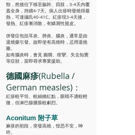
頸，然後往下移至軀幹、四肢，3-4天內覆
蓋全身，持續4-7天。病人出疹時發燒得最
熱，可達攝氏40-41C。紅疹現3-4天後，
發熱、紅疹漸消散，有鱗屑性脫皮。
併發症包括耳炎、肺炎、腦炎，通常是由
退燒藥引發。故即使有高燒時，忌用退燒
藥。
如有腦炎時，會見 癲癇、痙攣、失去知覺
等症狀，當即尋求專業援助。
德國麻疹
(Rubella /
German measles)：
紅疹較平坦、較細緻紅點，眼睛不適較輕
微，但淋巴腺腫脹較劇烈。
Aconitum 附子草
麻疹的初段，突發高燒，惶恐不安，呻
吟。