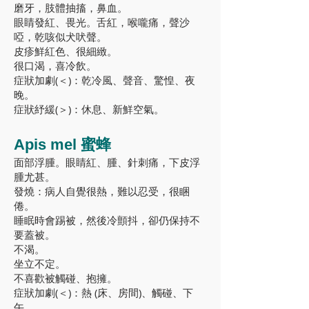
磨牙，肢體抽搐，鼻血。
眼睛發紅、畏光。舌紅，喉嚨痛，聲沙
啞，乾咳似犬吠聲。
皮疹鮮紅色、很細緻。
很口渴，喜冷飲。
症狀加劇(＜)：乾冷風、聲音、驚惶、夜
晚。
症狀紓緩(＞)：休息、新鮮空氣。
Apis mel 蜜蜂
面部浮腫。眼睛紅、腫、針刺痛，下皮浮
腫尤甚。
發燒：病人自覺很熱，難以忍受，很睏
倦。
睡眠時會踢被，然後冷顫抖，卻仍保持不
要蓋被。
不渴。
坐立不定。
不喜歡被觸碰、抱擁。
症狀加劇(＜)：熱 (床、房間)、觸碰、下
午。