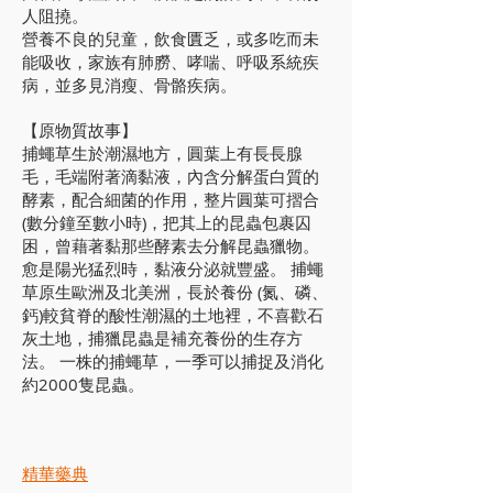
人阻撓。
營養不良的兒童，飲食匱乏，或多吃而未
能吸收，家族有肺朥、哮喘、呼吸系統疾
病，並多見消瘦、骨骼疾病。
【原物質故事】
捕蠅草生於潮濕地方，圓葉上有長長腺
毛，毛端附著滴黏液，內含分解蛋白質的
酵素，配合細菌的作用，整片圓葉可摺合
(數分鐘至數小時)，把其上的昆蟲包裹囚
困，曾藉著黏那些酵素去分解昆蟲獵物。
愈是陽光猛烈時，黏液分泌就豐盛。 捕蠅
草原生歐洲及北美洲，長於養份 (氮、磷、
鈣)較貧脊的酸性潮濕的土地裡，不喜歡石
灰土地，捕獵昆蟲是補充養份的生存方
法。 一株的捕蠅草，一季可以捕捉及消化
約2000隻昆蟲。
精華藥典