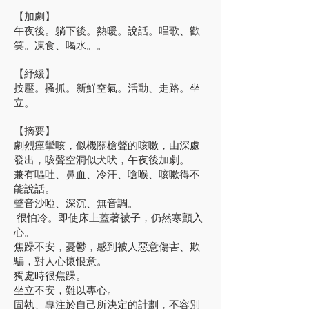
【加劇】
午夜後。躺下後。熱暖。說話。唱歌、歡
笑。凍食、喝水。。
【紓緩】
按壓。搔抓。新鮮空氣。活動、走路。坐
立。
【摘要】
劇烈痙攣咳，似機關槍聲的咳嗽，由深處
發出，咳聲空洞似犬吠，午夜後加劇。
兼有嘔吐、鼻血、冷汗、嗆喉、咳嗽得不
能說話。
聲音沙啞、深沉、無音調。
很怕冷。即使床上蓋著被子，仍然寒顫入
心。
焦躁不安，憂鬱，感到被人惡意傷害、欺
騙，對人心懷恨意。
獨處時很焦躁。
坐立不安，難以專心。
固執、專注於自己所決定的計劃，不容別