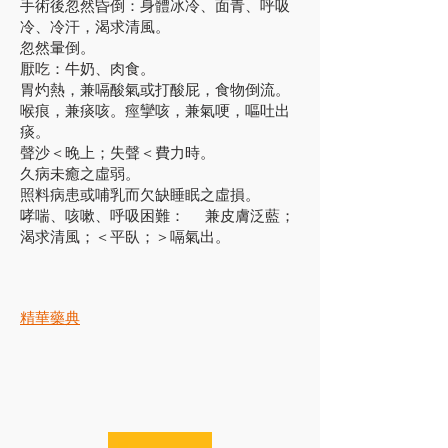
手術後忽然昏倒：身體冰冷、面青、呼吸
冷、冷汗，渴求清風。
忽然暈倒。
厭吃：牛奶、肉食。
胃灼熱，兼嗝酸氣或打酸屁，食物倒流。
喉痕，兼痰咳。痙攣咳，兼氣哽，嘔吐出
痰。
聲沙＜晚上；失聲＜費力時。
久病未癒之虛弱。
照料病患或哺乳而欠缺睡眠之虛損。
哮喘、咳嗽、呼吸困難： 兼皮膚泛藍；
渴求清風；＜平臥；＞嗝氣出。
精華藥典