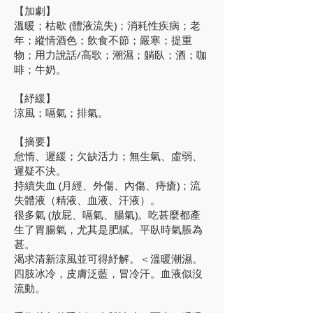
【加劇】
溫暖；枯歇 (體液流失)；消耗性疾病；老
年；縱情酒色；飲食不節；嚴寒；提重
物；用力說話/高歌；潮濕；躺臥；酒；咖
啡；牛奶。
【紓緩】
涼風；嗝氣；排氣。
【摘要】
怠惰、遲緩；欠缺活力；無生氣、虛弱、
遲疑不決。
持續失血 (月經、外傷、內傷、痔瘡)；流
失體液（精液、血液、汗液）。
很多氣 (放屁、嗝氣、腸氣)。吃甚麼都產
生了胃腸氣，尤其是肥膩。平臥時氣脹為
甚。
渴求清新涼風並可得紓解。＜溫暖潮濕。
四肢冰冷，皮膚泛藍，冒冷汗。血液似沒
流動。