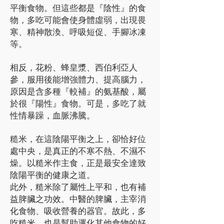
平衡食物。但這些都是『陰性』的食
物，多吃可能會使身體虛弱，出現畏
寒、精神散渙、呼吸短促、手腳冰凍
等。
相反，花粉、蜂皇漿、西伯利亞人
參，服用後能增強體力、提高腦力，
原因是含多種『較補』的氨基酸，屬
於很『陽性』食物。可是，多吃了就
性情暴躁，血脈沸騰。
糙米，在這陰陽平衡之上，卻恰好位
處中央，是真正的不寒不熱、不濕不
燥。以糙米作主食，正是最安全達致
陰陽平衡的健康之道。
此外，糙米除了屬性上平和，也有補
益脾臟之功效。中醫的脾臟，主宰消
化食物、吸收營養的器官。故此，多
吃糙米，也是幫助運化其他食物的好