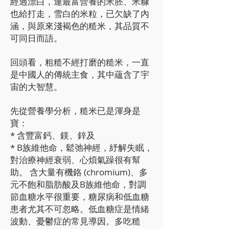
經過漂白，連最富營養的米胚、米糠
也給打走，雪白的米粒，已欠缺了內
涵，與原來淺褐色的糙米，其品質不
可同日而語。
回頭看，粗糙不經打磨的糙米，一直
是中國人的傳統主食，其中蘊含了宇
宙的大智慧。
先從營養學分析，糙米已是渾身是
寶：
* 含豐富鈣、鎂、鋅及
* B族維他命，鬆弛神經，紓解失眠，
對治療神經衰弱、心煩氣躁很有幫
助。 含大量有機鉻 (chromium)、多
元不飽和脂肪酸及B族維他命，對調
節血糖水平很重要，糖尿病和低血糖
患者尤其不可忽略。低血糖症是情緒
波動、憂鬱症的常見導因。多吃糙