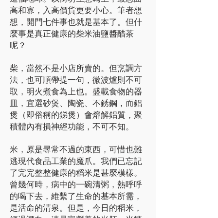
高和寡，入高價貨更要小心。筆者想
想，開門七件事也就是基本了。但什
麼事是真正健康的柴米油鹽醬醋茶
呢？
柴，當然不是小店所賣的。但烹調方
法，也可順帶提一句，微波爐則不可
取，明火煮食為上也。盛載食物的器
皿，宜選砂煲、陶瓷、不銹鋼，而鋁
煲（即俗稱的銻煲）會熔解鋁質，聚
積體內有損神經功能，不可不知。
米，原是尋常不過的東西，可惜也難
逃現代食品工業的魔爪。我們已忘記
了完完整整健康的稻米是甚麼模樣。
曾幾何時，病中的一碗清粥，熱呼呼
的喝下去，維繫了生命的基本所需，
是活命的清泉。但是，今日的稻米，