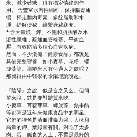
米、減少砂糖，很有穩定情緒的作
用。 含豐富水溶性纖維，保持腸胃通
暢，掃走體內毒素、多餘脂肪和水
腫，紓解便秘，維繫身裁窈窕。
* 含大量鎂、鉀、不飽和脂肪酸及水
溶性纖維，疏通血管栓塞、平衡血
壓，有效防治多種心血管疾病。
然而，不少潮流『健康食品』都說是
具備完整營養，如小麥草、花粉、螺
旋藻等。那糙米又有何過人之處呢？
那就得由中醫學的陰陽理論說起。
『陰陽』之說，似是玄之又玄。但簡
單來說，就是要對體質來吃。
小麥草、苜蓿芽草、螺旋藻、蘋果醋
等都算是近年來健康食品中的明星。
它們的特色是清血排毒力強，大概和
高量的鉀、葉綠素有關。對吃了太多
肉、蛋、鹹食的人土，不啻是最好的