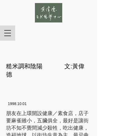
糙米調和陰陽 文:黃偉
德
1998.10.01
朋友在上環開設健康／素食店，店子
要麻雀雖小，五臟俱全，最好是讓街
坊不知不覺間減少殺牲，吃出健康，
造福地球。以街坊生意為主，最忌曲