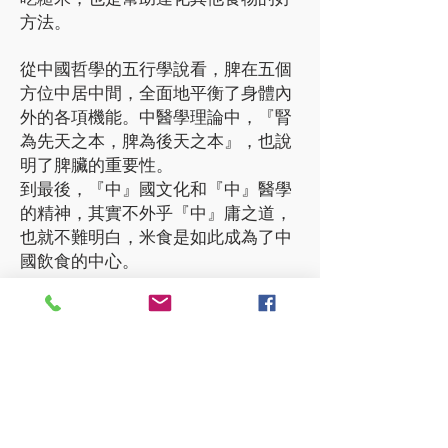
方法。
從中國哲學的五行學說看，脾在五個
方位中居中間，全面地平衡了身體內
外的各項機能。中醫學理論中，『腎
為先天之本，脾為後天之本』，也說
明了脾臟的重要性。
到最後，『中』國文化和『中』醫學
的精神，其實不外乎『中』庸之道，
也就不難明白，米食是如此成為了中
國飲食的中心。
糙米烹調法
有些人以為糙米很硬不好吃，其實不
然。簡單的方法，是於煮好後，加一
些滾水，再按下飯煲掣焗一會，這樣
的糙米飯就會又香又軟熟。
此外，可以 先將米浸兩、三小時，或