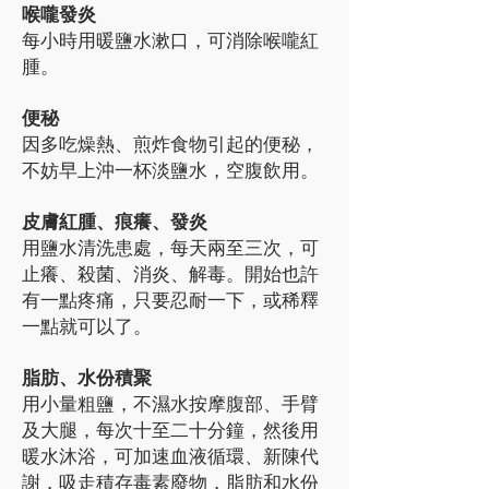
喉嚨發炎
每小時用暖鹽水漱口，可消除喉嚨紅
腫。
便秘
因多吃燥熱、煎炸食物引起的便秘，
不妨早上沖一杯淡鹽水，空腹飲用。
皮膚紅腫、痕癢、發炎
用鹽水清洗患處，每天兩至三次，可
止癢、殺菌、消炎、解毒。開始也許
有一點疼痛，只要忍耐一下，或稀釋
一點就可以了。
脂肪、水份積聚
用小量粗鹽，不濕水按摩腹部、手臂
及大腿，每次十至二十分鐘，然後用
暖水沐浴，可加速血液循環、新陳代
謝，吸走積存毒素廢物，脂肪和水份