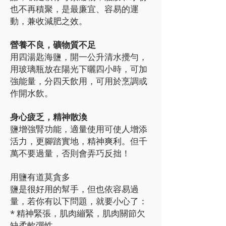
也不再積聚，是最廉宜、容易的運
動，兼收減肥之效。
營養不良，礦物質不足
用四湯匙海鹽，開一公升清水攪勻，
用玻璃瓶放在陽光下曬四小時，可加
強能量，分四天飲用，可用於烹調或
作開水飲。
身心疲乏，精神散渙
鹽增強腎功能，適量使用可使人增添
活力，更腳踏實地，精神爽利。但千
萬不要過量，否則會弄巧反拙！
用鹽有道莫貪多
鹽是很好用的幫手，但也依容易過
量，若你有以下問題，就要小心了：
* 精神緊張，肌肉繃緊，肌肉關節欠
缺柔軟彈性