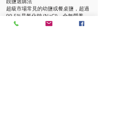
靚鹽選購法
超級市場常見的幼鹽或餐桌鹽，超過
99.5%是氯化鈉 (NaCl)，全無營養，
不宜食用。傳統的天然海鹽，氯化鈉
只佔95%，含較多鎂，呈淺灰色，晶
粒粗糙，濕濕濡濡，另有完備的礦物
質和微量元素六十多至九十多種，視
乎產地而定，這才是適宜作烹調或治
療用的鹽。香港多家健康食品店有入
口澳洲、法國、英國、美國的天然無
污染海鹽。一般的粗鹽也可以，只是
南中國海一帶多受污染，營養可能不
太豐富。
此外，牢記一貼，即使要多吃鹽時，
宜放到食物中一起烹調，讓鹽份子與
食物完全混合。不要在餐桌上灑鹽，
這樣會對身體太刺激。