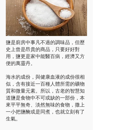
鹽是廚房中事凡不過的調味品，但歷
史上曾是昂貴的商品，只要好好對
用，鹽更是家中能醫百病，經濟又方
便的萬靈丹。
海水的成份，與健康血液的成份很相
似，含有接近一百種人體所需的礦物
質和微量元素。所以，古老的智慧知
道鹽是食物中不可或缺的一部份，本
來平平無奇、淡然無味的食物，撒上
一小把鹽醃或是同煮，也就立刻有了
生氣。