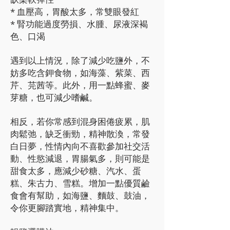
* 血壓高，胃酸太多，常雙眼發紅
* 腎功能過度勞損、水腫、尿液深褐
色、口渴
遇到以上情況，除了減少吃鹽外，不
妨多吃含鉀食物，如海藻、紫菜、西
芹、芫茜等。此外，用一點蜂蜜、麥
芽糖，也可減少嗜鹹。
相反，若你常感到混身困倦疲累，肌
肉鬆弛，缺乏衝勁，精神散渙，常發
白日夢，性情內向不喜歡參加社交活
動、性慾減退，胃腸氣多，則可能是
甜食太多，應減少砂糖、汽水、蛋
糕、朱古力、雪糕。增加一點優質鹼
食會有幫助，如海鹽、麵鼓、鼓油，
令你更腳踏實地，精神集中。