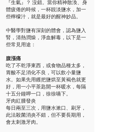
『生氣』？ 沒錯。當你精神散渙、身
體疲倦的時候，一杯靚淡鹽水，加一
些檸檬汁，就是最好的醒神妙品。
中醫學對鹽有深刻的體會，認為鹽入
腎，清熱潤燥，淨血解毒，以下是一
些常見用途：
腹漲痛
吃了不乾淨東西，或食物品種太多，
胃酸不足消化不良，可以飲小量鹽
水。如果先用鑊把鹽烘至黃褐色就更
好，用一小平茶匙開一杯暖水，每隔
十五分鐘呷一口，徐徐嚥下。
牙肉紅腫發炎
每日兩至三次，用鹽水漱口、刷牙，
此法殺菌消炎不錯，但不要長期用，
會太刺激牙肉。