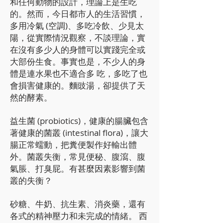
和任何動物的設計，理論上是生吃
的。然而，今日都市人的生活習慣，
多用冷氣 (空調)、多吃冷飲、少見太
陽，從實際情況觀察，不談理論，實
在沒有多少人的身體可以實踐完全或
大部份生食。事實也是，不少人的身
體是連水果也不適合多 吃，多吃了也
會損害健康的。麵豉湯，卻提供了天
然的酵素。
益生菌 (probiotics)，健康的腸臟包含
著健康的菌叢 (intestinal flora)，讓大
腸正常蠕動，把糞便製作好輸出體
外。菌叢失衡，常見便秘、腹瀉、腹
氣脹、打臭屁。有甚麼因素影響到菌
叢的失衡？
砂糖、牛奶、抗生素、消炎藥，還有
各式的精神壓力和未完成的情緒。 西