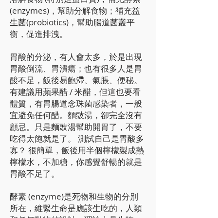
(enzymes)，幫助分解食物；補充益
生菌(probiotics)，幫助腸道菌叢平
衡，促進排洩。
胃酸的分泌，有人會太多，於是出現
胃酸倒流、胃潰瘍；也有很多人是胃
酸不足，飯後易飽滯、氣脹、便秘。
有建議用蘋果醋 / 米醋，但這也要看
體質，有胃腸道念珠菌感染者，一般
宜避免任何醋。麵豉湯，卻完全沒有
顧忌。只是麵豉湯幫助開胃了，不要
吃得太飽就是了。 測試自己是胃酸多
寡？ 很簡單，飯後用半個檸檬製成熱
檸檬水，不加糖，你感覺舒暢的就是
胃酸不足了。
酵素 (enzyme)是死物和生物的分別
所在，維繫生命是應該生吃的，人類