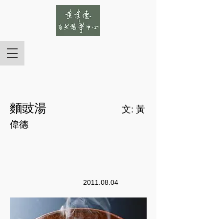
麵豉湯
文: 黃
偉德
2011.08.04