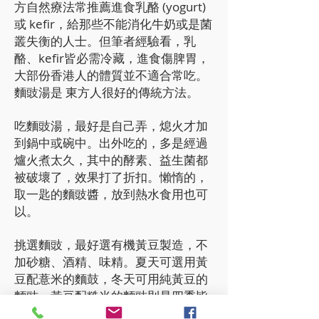
方自然療法常推薦進食乳酪 (yogurt)
或 kefir，給那些不能消化牛奶或是菌
叢失衡的人士。但筆者經驗看，乳
酪、kefir皆必需冷藏，進食傷脾胃，
大部份香港人的體質並不適合常吃。
麵豉湯是 東方人很好的傳統方法。
吃麵豉湯，最好是自己弄，熄火才加
到鍋中或碗中。出外吃的，多是經過
爐火煮太久，其中的酵素、益生菌都
被破壞了，效果打了折扣。懶惰的，
取一匙的麵豉醬，放到熱水食用也可
以。
挑選麵豉，最好選有機黃豆製造，不
加砂糖、酒精、味精。夏天可選用黃
豆配薏米的麵鼓，冬天可用純黃豆的
麵豉，黃豆配糙米的麵豉則是四季皆
宜。