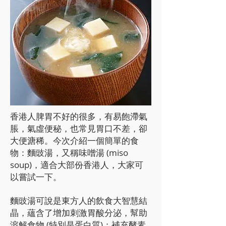
香港人脾胃不好的很多，有易飽滯氣
脹，氣虛便秘，也常見胃口不差，卻
大便溏稀。今次介紹一個簡單的食
物：麵豉湯，又稱味噌湯 (miso
soup)，適合大部份香港人，大家可
以嘗試一下。
麵豉湯可說是東方人的飲食大智慧結
晶，蘊含了增加刺激胃酸分泌，幫助
溶解食物 (特別是蛋白質)；補充酵素