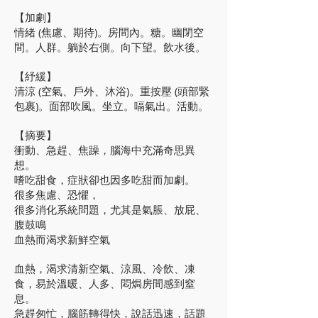
【加劇】
情緒 (焦慮、期待)。房間內。糖。幽閉空
間。人群。躺於右側。向下望。飲水後。
【紓緩】
清涼 (空氣、戶外、沐浴)。重按壓 (頭部緊
包裹)。面部吹風。坐立。嗝氣出。活動。
【摘要】
衝動、急趕、焦躁，腦海中充滿奇思異
想。
嗜吃甜食，症狀卻也因多吃甜而加劇。
很多焦慮、恐懼，
很多消化系統問題，尤其是氣脹、放屁、
腹鼓鳴
血熱而渴求新鮮空氣
血熱，渴求清新空氣、涼風、冷飲、凍
食，易於溫暖、人多、悶焗房間感到窒
息。
急趕匆忙，腦筋轉得快，說話迅速，話題