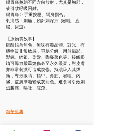
腸胃痛楚朝不同方向放射，尤其是胸部，
或引致呼吸困難。
腸胃痛 > 手重按壓、彎身摺合。
刺痛感：劇痛，如針刺深插 (喉嚨、直
腸、尿道)。
【原物質故事】
硝酸銀為無色、無味有毒晶體。對光、有
機物質非常敏感，容易分解。用於攝影、
製鏡、鍍銀、染髮、陶瓷著色等。接觸眼
睛可導致嚴重燒傷甚至永久眼盲，對皮膚
亦非常刺激可造成燒傷。持續吸入其煙
霧，導致眼睛、指甲、鼻腔、喉嚨、內
臟、皮膚漸漸變成灰藍色。進食可引致劇
烈腹痛、嘔吐、腹瀉。
​精華藥典