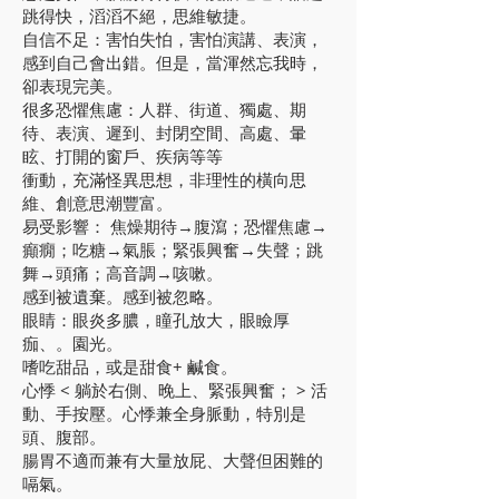
跳得快，滔滔不絕，思維敏捷。
自信不足：害怕失怕，害怕演講、表演，
感到自己會出錯。但是，當渾然忘我時，
卻表現完美。
很多恐懼焦慮：人群、街道、獨處、期
待、表演、遲到、封閉空間、高處、暈
眩、打開的窗戶、疾病等等
衝動，充滿怪異思想，非理性的橫向思
維、創意思潮豐富。
易受影響： 焦燥期待→腹瀉；恐懼焦慮→
癲癇；吃糖→氣脹；緊張興奮→失聲；跳
舞→頭痛；高音調→咳嗽。
感到被遺棄。感到被忽略。
眼睛：眼炎多膿，瞳孔放大，眼瞼厚
痂、。園光。
嗜吃甜品，或是甜食+ 鹹食。
心悸 < 躺於右側、晚上、緊張興奮； > 活
動、手按壓。心悸兼全身脈動，特別是
頭、腹部。
腸胃不適而兼有大量放屁、大聲但困難的
嗝氣。