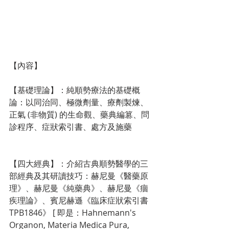
【內容】
【基礎理論】：純順勢療法的基礎概
論：以同治同、極微劑量、療劑製煉、
正氣 (非物質) 的生命觀、藥典編篡、問
診程序、症狀索引書、處方及施藥
【四大經典】：介紹古典順勢醫學的三
部經典及其研讀技巧：赫尼曼《醫藥原
理》、赫尼曼《純藥典》、赫尼曼《痼
疾理論》、賓尼赫遜《臨床症狀索引書 
TPB1846》 [ 即是：Hahnemann's 
Organon, Materia Medica Pura, 